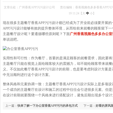
文章出处：广州香蕉APP污污设计公司
责任编辑：香蕉视频色多多香蕉APP污
19 11:24【
大
中
小
】
现在很多主题餐厅香蕉APP污污设计都已经成为了开业前必须要开展的一
APP污污设计能够有效的提升整体环境，从而给前来就餐的顾客留下一
主题餐厅设计呢？要遵循哪些原则呢？下面
广州香蕉视频色多多办公室
单说说吧。
实用性和可行性：作为餐厅，首要的是满足顾客的就餐需求，因此
主题餐厅只能在视觉上面给顾客较大的震撼力，却不能给顾客带来就餐
义。不仅如此餐厅香蕉APP污污设计的前期，也是要考虑到设计方案
中无法顺利进行这个设计方案。
整体风格和元素协调一致：主题餐厅香蕉APP污污设计实际上是多项
一个成功的主题餐厅在设计和施工的过程中往往会引进很多元素。但是这样
在设计前期就要围绕一个风格来进行搭配设计，避免后期出现多个设计元素
上一篇：
快来了解一下办公室香蕉APP污污的承包方式
下一篇：
好看的屏风隔